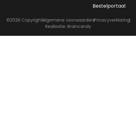
Bestelportaal
©2026 Copyright
Algemene voorwaarden
Privacyverklaring
Realisatie: Braincandy