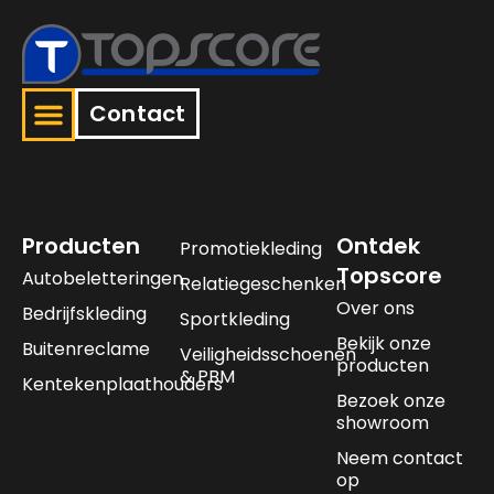
Contact
Producten
Ontdek
Promotiekleding
Topscore
Autobeletteringen
Relatiegeschenken
Over ons
Bedrijfskleding
Sportkleding
Bekijk onze
Buitenreclame
Veiligheidsschoenen
producten
& PBM
Kentekenplaathouders
Bezoek onze
showroom
Neem contact
op