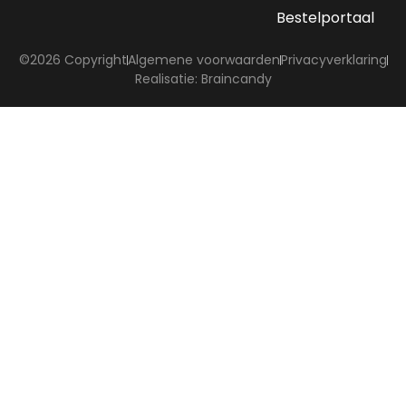
Bestelportaal
©2026 Copyright
Algemene voorwaarden
Privacyverklaring
Realisatie: Braincandy