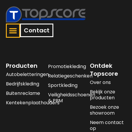
Contact
Producten
Ontdek
Promotiekleding
Topscore
Autobeletteringen
Relatiegeschenken
Over ons
Bedrijfskleding
Sportkleding
Bekijk onze
Buitenreclame
Veiligheidsschoenen
producten
& PBM
Kentekenplaathouders
Bezoek onze
showroom
Neem contact
op