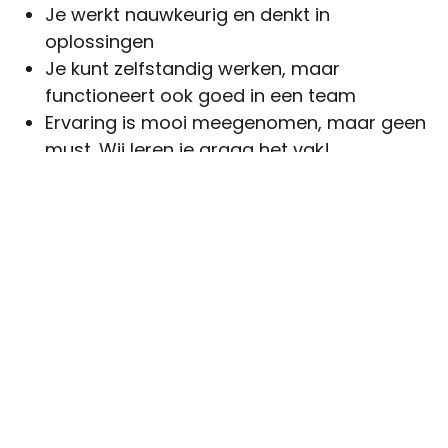
Je werkt nauwkeurig en denkt in
oplossingen
Je kunt zelfstandig werken, maar
functioneert ook goed in een team
Ervaring is mooi meegenomen, maar geen
must. Wij leren je graag het vak!
Wat bieden wij?
Een afwisselende baan in een creatieve
werkomgeving
Werken met moderne machines
Een passend salaris
De kans om alle kneepjes van het vak te
leren binnen een hecht familiebedrijf
Stuur vandaag nog je CV en word onze
nieuwe topper in het borduuratelier!